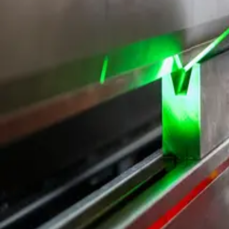
NEWS
KONTAKT
Galerie
Alle Kategorien
Laserschneiden
Schweisskonstruktionen
Fladdern
Privacy Policy
Impressum
© Copyright
2026
Laserteam
© Copyright
2026
Laserteam
Privacy Policy
Impressum